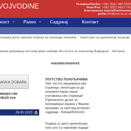
 VOJVODINE
Телефон/Telefon:
+381 (0)21 480 5500
Факс/Fax:
+381 (0)21 6613 741
Електронска пошта/Elektronska
pošta:
info@onk.ns.ac.rs
вност
Разно
Садржај
Контакт
postupka javne nabavke Instituta za onkologiju Vojvodine
Interni plan za sprečavanje korupcije
ижем уређивању поступка јавне набавке Института за онкологију Војводине
Интерни
НАБАВКЕ/NABAVKE
УПУТСТВО ПОНУЂАЧИМА
Због честог ажурирања ове
странице, неопходно је да
освежите екран након
икажи све
учитавања ове странице!
rikaži sve
(Притисните дугме за
освежавање екрана у Вашем
програму за преглед интернет
садржаја - Reload/Refresh)
JN ID 12/23
Подаци су дати хронолошки,
тако што су најновији подаци