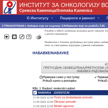
ИНСТИТУТ ЗА ОНКОЛОГИЈУ ВО
Сремска Каменица/Sremska Kamenica
О Институту
Пацијенти и јавност
СТРАНА/STRANA
Набавке које не подлежу ЗЈН/Nabavke koje ne podležu ZJN
Pravilnik o bližem uređivanju postupka javne nabavke Ins
u javnim nabavkama
Правилник о ближем уређивању поступка јавне набавк
план за спречавање корупције у јавним набавкама
НАБАВКЕ/NABAVKE
Прикажи само у поступку
Прикаж
Prikaži samo u postupku
Prikaž
RBr. 1
Radovi: molerski radovi
NABAVKA
12/23/27/ZJN
Poziv za dostavljanje ponude
17.05.2023 12:00
Obrazac ponude
17.05.2023 12:00
Model ugovora
17.05.2023 12:00