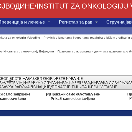
ЈВОДИНЕ/INSTITUT ZA ONKOLOGIJU
Превенција и лечење
Регистар за рак
Стручна ја
tituta za onkologiju Vojvodine
Pravilnik o izmenama i dopunama pravilnika o bližem uređivanju 
е Института за онкологију Војводине
Правилник о изменама и допунама правилника о бл
и само завршене
Прикажи само обустављене
Пр
P
i samo završene
Prikaži samo obustavljene