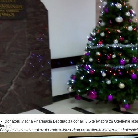
Donatoru Magna Pharmacia Beograd za donaciju 5 televizora za Odeljenje ležeć
terapiju
Pacijenti osmesima pokazuju zadovoljstvo zbog postavljenih televizora u bolesni