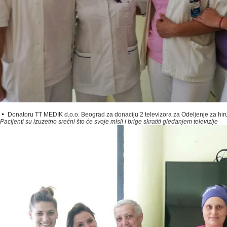
Donatoru TT MEDIK d.o.o. Beograd za donaciju 2 televizora za Odeljenje za hiru
Pacijenti su izuzetno srećni što će svoje misli i brige skratiti gledanjem televizije