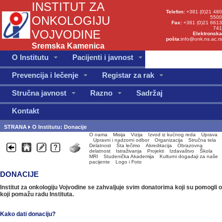
INSTITUT ZA
Telefon:
+381 (0)21 480
ONKOLOGIJU
5500
Fax:
+381 (0)21 6613
741
VOJVODINE
Elektronska
pošta:
info@onk.ns.ac.rs
Sremska Kamenica
O Institutu
Pacijenti i javnost
Prevencija i lečenje
Registar za rak
Stručna javnost
Razno
Sadržaj
Kontakt
STRANA
O Institutu: Donacije
O nama
Misija
Vizija
Izvod iz kućnog reda
Uprava
Upravni i nadzorni odbor
Organizacija
Stručna tela
Delatnost
Šta lečimo
Akreditacija
Obrazovna
delatnost
Istraživanja
Projekti
Izdavaštvo
Škola
MRI
Studenička Akademija
Kulturni događaji za naše
pacijente
Logo i Foto
DONACIJE
Institut za onkologiju Vojvodine se zahvaljuje svim donatorima koji su pomogli 
koji pomažu radu Instituta.
Kako dati donaciju?