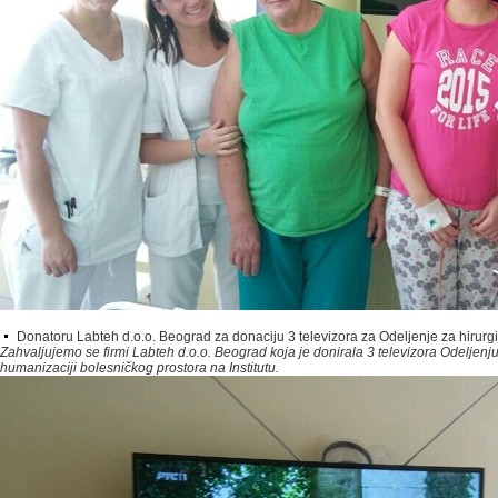
Donatoru Labteh d.o.o. Beograd za donaciju 3 televizora za Odeljenje za hirurgi
Zahvaljujemo se firmi Labteh d.o.o. Beograd koja je donirala 3 televizora Odeljenju 
humanizaciji bolesničkog prostora na Institutu.