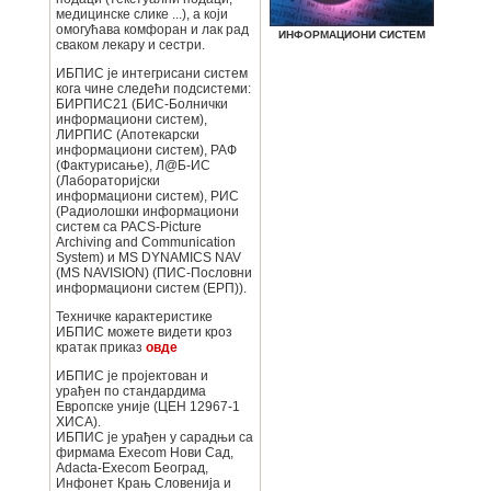
медицинске слике ...), а који
омогућава комфоран и лак рад
ИНФОРМАЦИОНИ СИСТЕМ
сваком лекару и сестри.
ИБПИС је интегрисани систем
кога чине следећи подсистеми:
БИРПИС21 (БИС-Болнички
информациони систем),
ЛИРПИС (Апотекарски
информациони систем), РАФ
(Фактурисање), Л@Б-ИС
(Лабораторијски
информациони систем), РИС
(Радиолошки информациони
систем са PACS-Picture
Archiving and Communication
System) и MS DYNAMICS NAV
(MS NAVISION) (ПИС-Пословни
информациони систем (ЕРП)).
Техничке карактеристике
ИБПИС можете видети кроз
кратак приказ
овде
ИБПИС је пројектован и
урађен по стандардима
Европске уније (ЦЕН 12967-1
ХИСА).
ИБПИС је урађен у сарадњи са
фирмама Execom Нови Сад,
Adacta-Execom Београд,
Инфонет Крањ Словенија и