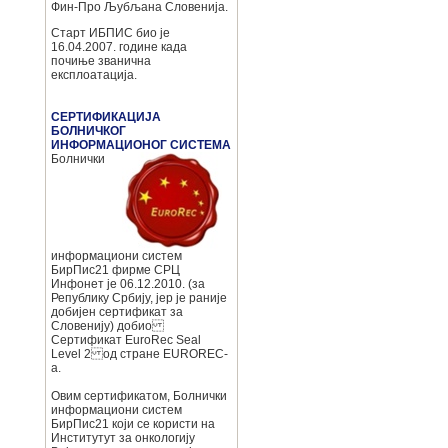
Фин-Про Љубљана Словенија.
Старт ИБПИС био је
16.04.2007. године када
почиње званична
експлоатација.
СЕРТИФИКАЦИЈА
БОЛНИЧКОГ
ИНФОРМАЦИОНОГ СИСТЕМА
Болнички
информациони систем
БирПис21 фирме СРЦ
Инфонет је 06.12.2010. (за
Републику Србију, јер је раније
добијен сертификат за
Словенију) добио
Сертификат EuroRec Seal
Level 2 од стране EUROREC-
а.
Овим сертификатом, Болнички
информациони систем
БирПис21 који се користи на
Институтут за онкологију