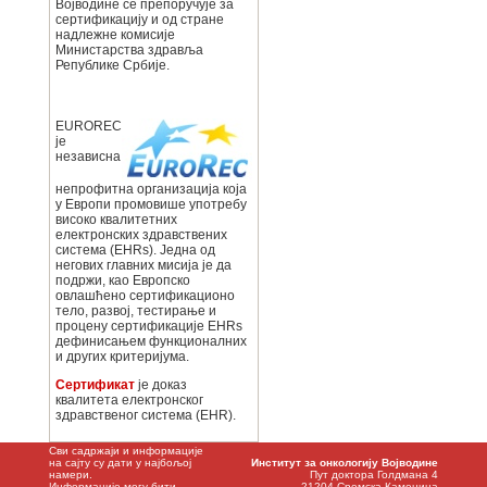
Војводине се препоручује за
сертификацију и од стране
надлежне комисије
Министарства здравља
Републике Србије.
EUROREC
је
независна
непрофитна организација која
у Европи промовише употребу
високо квалитетних
електронских здравствених
система (EHRs). Једна од
негових главних мисија је да
подржи, као Европско
овлашћено сертификационо
тело, развој, тестирање и
процену сертификације EHRs
дефинисањем функционалних
и других критеријума.
Сертификат
је доказ
квалитета електронског
здравственог система (EHR).
Сви садржаји и информације
на сајту су дати у најбољој
Институт за онкологију Војводине
намери.
Пут доктора Голдмана 4
Информације могу бити
21204 Сремска Каменица