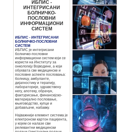
ИБПИС -
ИНТЕГРИСАНИ
БОЛНИЧКО-
ПОСЛОВНИ
ИНФОРМАЦИОНИ
СИСТЕМ
ИБПИС - ИНТЕГРИСАНИ
БОЛНИЧКО-ПОСЛОВНИ
СИСТЕМ
ИБПИС је интегрисани
болничко-пословни
информациони систем који се
користи на Институту за
онкологију Војводине, а који
обухвата све медицинске и
пословне аспекте пословања:
болницу, амбуланте,
дијагностику и терапију,
лабораторије, здравствену
негу, апотеку, обрачун,
фактурисање, финансијско-
материјално пословање,
књиговодство, купце и
добављаче, набавку.
Најважнији елемент система је
електронски картон пацијента,
у којем се налазе сви
релевантни медицински
подаци (текстуални подаци,