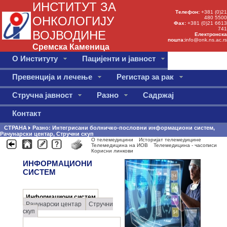
ИНСТИТУТ ЗА
Телефон:
+381 (0)21
ОНКОЛОГИЈУ
480 5500
Фаx:
+381 (0)21 6613
741
ВОЈВОДИНЕ
Електронска
пошта:
info@onk.ns.ac.rs
Сремска Каменица
О Институту
Пацијенти и јавност
Превенција и лечење
Регистар за рак
Стручна јавност
Разно
Садржај
Контакт
СТРАНА
Разно: Интегрисани болничко-пословни информациони систем,
Рачунарски центар, Стручни скуп
О телемедицини
Историјат телемедицине
Телемедицина на ИОВ
Телемедицина - часописи
Корисни линкови
ИНФОРМАЦИОНИ
СИСТЕМ
Информациони систем
Рачунарски центар
Стручни
скуп