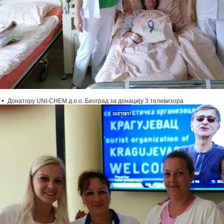
Донатору UNI-CHEM д.о.о. Београд за донацију 3 телевизора