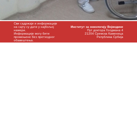
Сви садржаји и информације
на сајту су дати у најбољој
Институт за онкологију Војводине
намери.
Пут доктора Голдмана 4
Информације могу бити
21204 Сремска Каменица
промењене без претходног
Република Србија
обавештења.