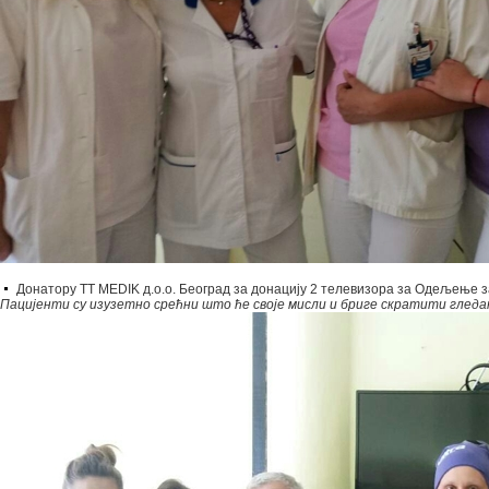
Донатору TT MEDIK д.о.о. Београд за донацију 2 телевизора за Одељење з
Пацијенти су изузетно срећни што ће своје мисли и бриге скратити глед