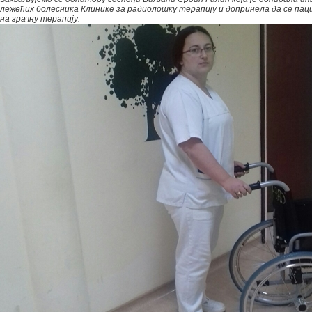
лежећих болесника Клинике за радиолошку терапију и допринела да се пац
на зрачну терапију: