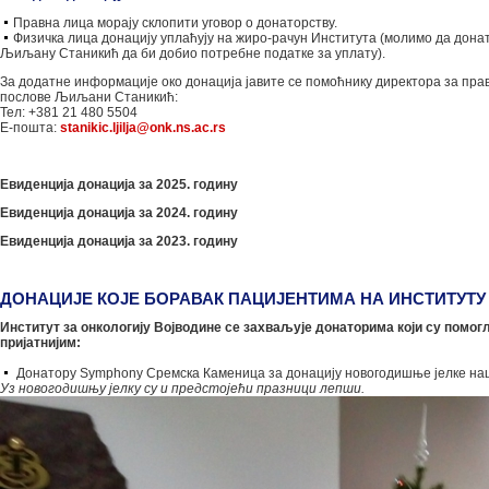
Правна лица морају склопити уговор о донаторству.
Физичка лица донацију уплаћују на жиро-рачун Института (молимо да дона
Љиљану Станикић да би добио потребне податке за уплату).
За додатне информације око донација јавите се помоћнику директора за пра
послове Љиљани Станикић:
Тел: +381 21 480 5504
E-пошта:
stanikic.ljilja@onk.ns.ac.rs
Евиденција донација за 2025. годину
Евиденција донација за 2024. годину
Евиденција донација за 2023. годину
ДОНАЦИЈЕ КОЈЕ БОРАВАК ПАЦИЈЕНТИМА НА ИНСТИТУТУ
Институт за онкологију Војводине се захваљује донаторима који су помог
пријатнијим:
Донатору Symphony Сремска Каменица за донацију новогодишње јелке на
Уз новогодишњу јелку су и предстојећи празници лепши.