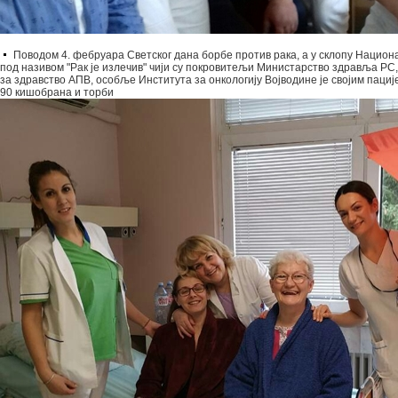
Поводом 4. фебруара Светског дана борбе против рака, а у склопу Нацио
под називом "Рак је излечив" чији су покровитељи Министарство здравља РС,
за здравство АПВ, особље Института за онкологију Војводине је својим паци
90 кишобрана и торби