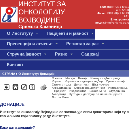
ИНСТИТУТ ЗА
Телефон:
+381 (0)21
ОНКОЛОГИЈУ
480 5500
Факс:
+381 (0)21 6613
741
ВОЈВОДИНЕ
Електронска
пошта:
info@onk.ns.ac.rs
Сремска Каменица
О Институту
Пацијенти и јавност
Превенција и лечење
Регистар за рак
Стручна јавност
Разно
Садржај
Контакт
СТРАНА
O Институту: Донације
О нама
Мисија
Визија
Извод из кућног реда
Управа
Управни и надзорни одбор
Организација
Стручна тела
Делатност
Шта лечимо
Акредитација
Образовна делатност
Истраживања
Пројекти
Издаваштво
Школа МРИ
Студеничка
Академија
Културни догађаји за наше пацијенте
Лого и Фото
ДОНАЦИЈЕ
Институт за онкологију Војводине се захваљује свим донаторима који су
као и онима који помажу раду Института.
Како дати донацију?