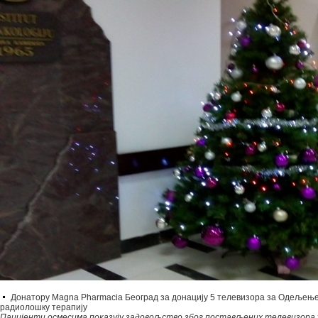
Донатору Magna Pharmacia Београд за донацију 5 телевизора за Одељење
радиолошку терапију
Пацијенти осмесима показују задовољство због постављених телевизора 