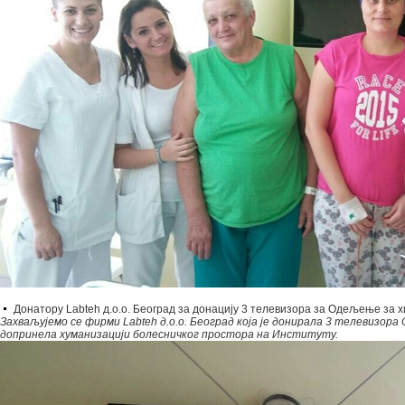
Донатору Labteh д.о.о. Београд за донацију 3 телевизора за Одељење за х
Захваљујемо се фирми Labteh д.о.о. Београд која је донирала 3 телевизора
допринела хуманизацији болесничког простора на Институту.