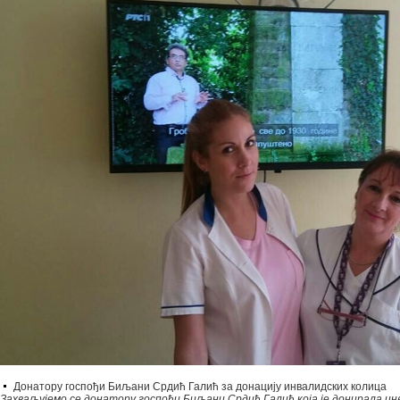
Донатору госпођи Биљани Срдић Галић за донацију инвалидских колица
Захваљујемо се донатору госпођи Биљани Срдић Галић која је донирала и